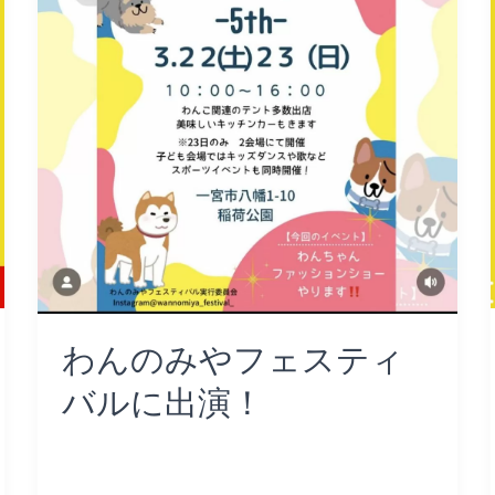
や
フ
ェ
ス
テ
ィ
バ
ル
に
出
演！
わんのみやフェスティ
バルに出演！
コメントする
/
Uncategorized
/
ayumi
Read More »