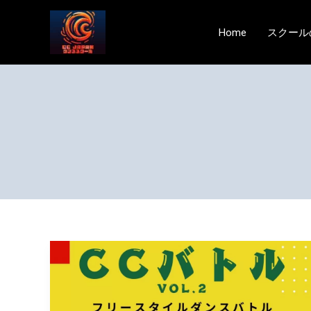
内
容
Home
スクール
を
ス
キ
ッ
プ
CC
ダ
ン
ス