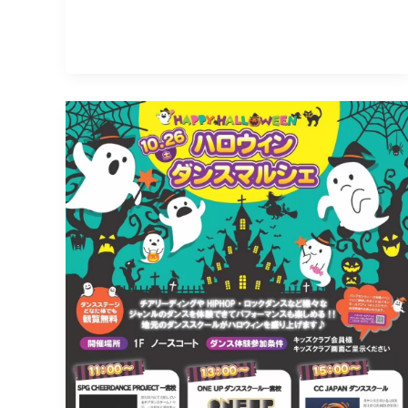
ハ
ロ
ウ
ィ
ン
ダ
ン
ス
マ
ル
シ
ェ
出
演！