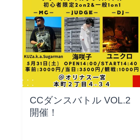
バ
ト
ル
VOL.2
開
催！
CCダンスバトル VOL.2
開催！
コメントする
/
Uncategorized
/
ayumi
Read More »