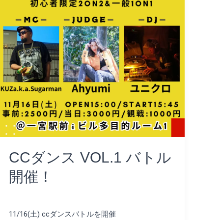
VOL.1
バ
ト
ル
開
催！
CCダンス VOL.1 バトル
開催！
コメントする
/
Uncategorized
/
ayumi
11/16(土) ccダンスバトルを開催