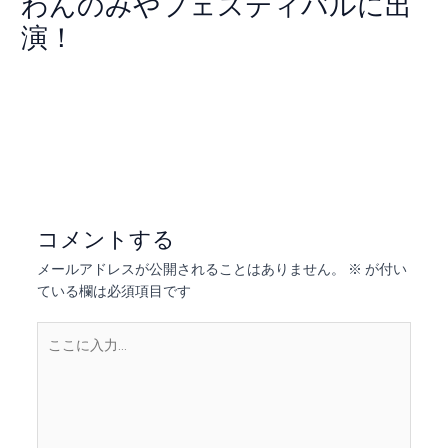
わんのみやフェスティバルに出
演！
コメントする
/
Uncategorized
/ By
ayumi
←
前の投稿
次の投稿
→
コメントする
メールアドレスが公開されることはありません。
※
が付い
ている欄は必須項目です
こ
こ
に
入
力…