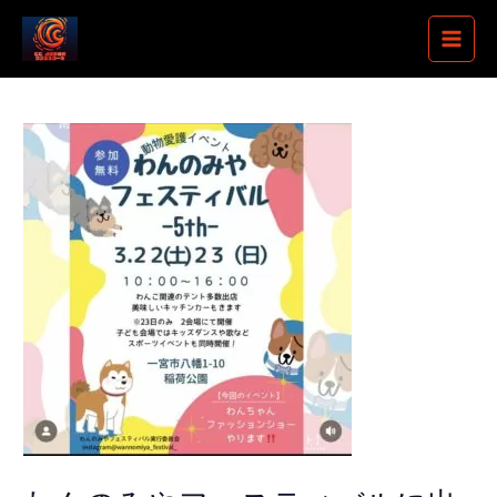
内
Post
Main
容
navigation
Menu
を
ス
キ
ッ
プ